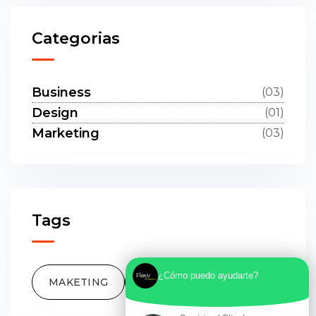
Categorias
Business
(03)
Design
(01)
Marketing
(03)
Tags
¿Cómo puedo ayudarte?
MAKETING
WEBSITE